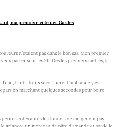
ssard, ma première côte des Gardes
ureurs n’étaient pas dans le bon sas. Mon premier
veux passer sous les 2h. Dès les premiers mètres, la
 d’eau, fruits, fruits secs, sucre. L’ambiance y est
e repars en marchant quelques secondes pour boire.
les petites côtes après les tunnels ne me gênent pas,
Je grignote un morceau de pâte d’amande et garde le