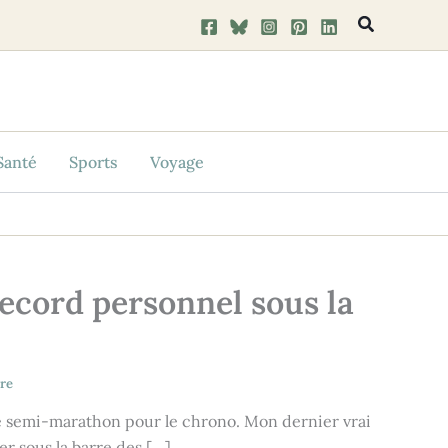
Recherche
Santé
Sports
Voyage
ecord personnel sous la
re
u de semi-marathon pour le chrono. Mon dernier vrai
er sous la barre des […]