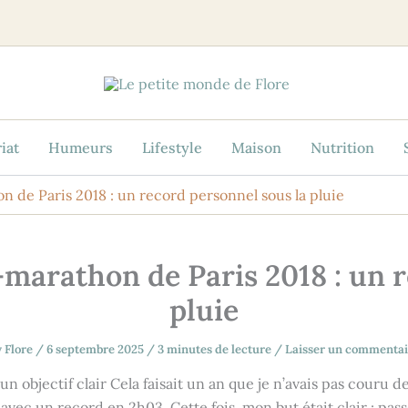
iat
Humeurs
Lifestyle
Maison
Nutrition
de Paris 2018 : un record personnel sous la pluie
arathon de Paris 2018 : un r
pluie
y
Flore
/
6 septembre 2025
/
3 minutes de lecture
/
Laisser un commentai
un objectif clair Cela faisait un an que je n’avais pas cour
 avec un record en 2h03. Cette fois, mon but était clair : pass