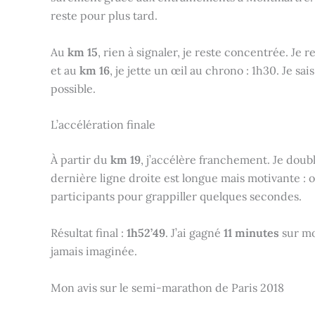
reste pour plus tard.
Au
km 15
, rien à signaler, je reste concentrée. Je 
et au
km 16
, je jette un œil au chrono : 1h30. Je sai
possible.
L’accélération finale
À partir du
km 19
, j’accélère franchement. Je dou
dernière ligne droite est longue mais motivante : o
participants pour grappiller quelques secondes.
Résultat final :
1h52’49
. J’ai gagné
11 minutes
sur mo
jamais imaginée.
Mon avis sur le semi-marathon de Paris 2018