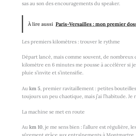
sas au son des encouragements du speaker.
À lire aussi
Paris-Versailles : mon premier do
Les premiers kilomètres : trouver le rythme
Départ lancé, mais comme souvent, de nombreux co
kilomètre en 6 minutes me pousse à accélérer si je 
pluie s’invite et s’intensifie.
Au
km 5
, premier ravitaillement : petites bouteilles
toujours un peu chaotique, mais j’ai l’habitude. J
La machine se met en route
Au
km 10
, je me sens bien : l’allure est régulière, 
sûrement grâce aux entraînements à Montmartre. 