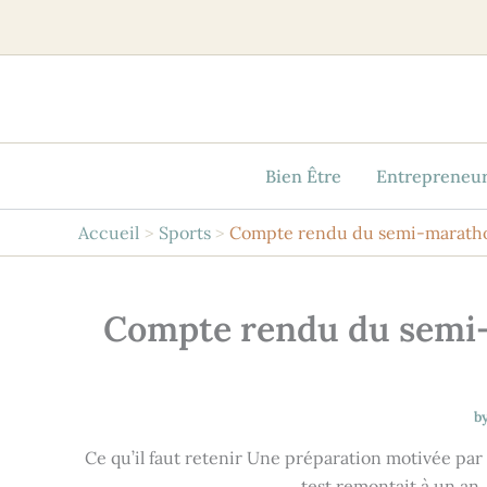
Aller
au
contenu
Bien Être
Entrepreneur
Accueil
Sports
Compte rendu du semi-marathon 
Compte rendu du semi-m
b
Ce qu’il faut retenir Une préparation motivée par 
test remontait à un an,